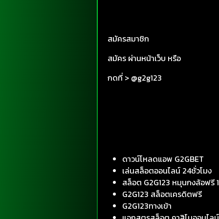
สมัครสมาชิก
สมัคร ผ่านหน้าเว็บ หรือ
กดที่ >
@
g2g123
ดาวน์โหลดแอพ G2GBET
เล่นสล็อตออนไลน์ 24ชั่วโมง
สล็อต G2G123 หมุนกงล้อฟรี 1
G2G123 สล็อตเครดิตฟรี
G2G123ทางเข้า
แจกสูตรสล็อต คาสิโนออนไลน์