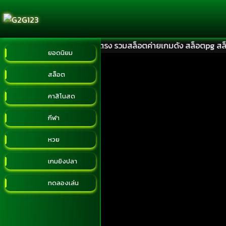
G2G123 สล็อตเว็บตรง รวมสล็อตค่ายเกมดัง สล็อตpg สล็อต JOKE
ยอดนิยม
สล็อต
คาสิโนสด
กีฬา
หวย
เกมยิงปลา
ทดลองเล่น