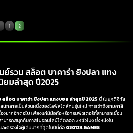
า
1
2
นย์รวม สล็อต บาคาร่า ยิงปลา แทง
ิยมล่าสุด ปี2025
ม สล็อต บาคาร่า ยิงปลา แทงบอล ล่าสุดปี 2025
นี้ ในยุคดิจิทัล
ไลน์กลายเป็นส่วนหนึ่งของไลฟ์สไตล์คนรุ่นใหม่ การเข้าถึงเกมคาสิ
รื่องยากอีกต่อไป เพียงแค่มีมือถือหรือคอมพิวเตอร์ที่สามารถเชื่อม
็สามารถสนุกกับคาสิโนออนไลน์ได้ตลอด 24ชั่วโมง ซึ่งหนึ่งใน
และครองใจผู้เล่นมากที่สุดในปีนี้คือ
G2G123.GAMES