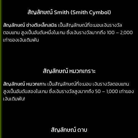
สัญลักษณ์ Smith (Smith Cymbol)
สัญลักษณ์ ช่างตีเหล็กสมิธ
เป็นสัญลักษณ์ที่จะมอบเงินรางวัล
ตอบแทน สูงเป็นอันดับหนึ่งในเกม ซึ่งเงินรางวัลมากถึง 100 – 2,000
เท่าของเงินเดิมพัน
สัญลักษณ์ หมวกเกราะ
สัญลักษณ์ หมวกเกาะ
เป็นสัญลักษณ์ที่จะมอบ เงินรางวัลตอบแทน
สูงเป็นอันดับสองในเกม ซึ่งเงินรางวัลสูงมากถึง 50 – 1,000 เท่าของ
เงินเดิมพัน!
สัญลักษณ์ ดาบ