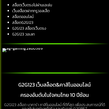
สล็อตเว็บตรงไม่ผ่านเอเย่น
เว็บสล็อตฝากทรูวอลเล็ต
สล็อตออนไลน์
สล็อตG2G123
G2G123 สล็อตเว็บตรง
G2G123 วอเลท
G2G123 เว็บสล็อต&คาสิโนออนไลน์
ครองอันดับในใจคนไทย 10 ปีซ้อน
G2G123 สล็อต บาคาร่า คาสิโนออนไลน์ ที่ดีที่สุด เพื่อประสบการณ์ที่ดี
ของผู้เล่นอย่างแท้จริง รองรับจาก G2GBET