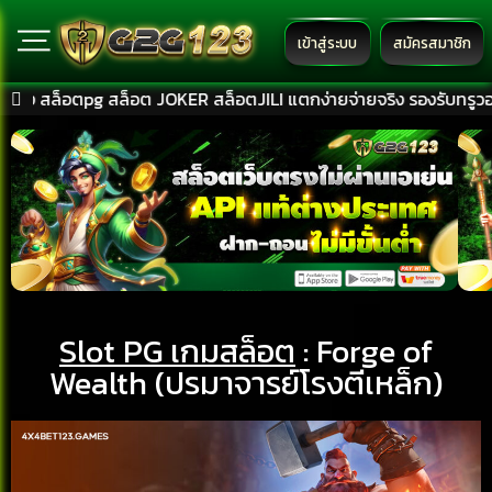
เข้าสู่ระบบ
สมัครสมาชิก
ตpg สล็อต JOKER สล็อตJILI แตกง่ายจ่ายจริง รองรับทรูวอเลท สล็อ
Slot PG เกมสล็อต
: Forge of
Wealth (ปรมาจารย์โรงตีเหล็ก)