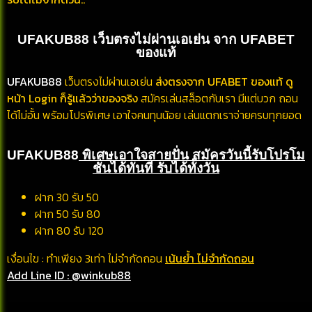
UFAKUB88 เว็บตรงไม่ผ่านเอเย่น จาก UFABET
ของแท้
UFAKUB88
เว็บตรงไม่ผ่านเอเย่น
ส่งตรงจาก UFABET ของแท้ ดู
หน้า Login ก็รู้แล้วว่าของจริง
สมัครเล่นสล็อตกับเรา มีแต่บวก ถอน
ได้ไม่อั้น พร้อมโปรพิเศษ เอาใจคนทุนน้อย เล่นแตกเราจ่ายครบทุกยอด
UFAKUB88
พิเศษเอาใจสายปั่น สมัครวันนี้รับโปรโม
ชั่นได้ทันที รับได้ทั้งวัน
ฝาก 30 รับ 50
ฝาก 50 รับ 80
ฝาก 80 รับ 120
เงื่อนไข : ทำเพียง 3เท่า ไม่จำกัดถอน
เน้นย้ำ ไม่จำกัดถอน
Add Line ID : @winkub88