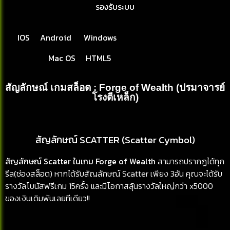
รองรับระบบ
IOS
Android
Windows
Mac OS
HTML5
สัญลักษณ์ เกมสล็อต
: Forge of Wealth (ปรมาจารย์
โรงตีเหล็ก)
สัญลักษณ์ SCATTER (Scatter Cymbol)
สัญลักษณ์ Scatter ในเกม Forge of Wealth
สามารถปรากฏได้ทุก
รีล(ช่องสล็อต) หากได้รับสัญลักษณ์ Scatter เพียง 3อัน คุณจะได้รับ
รางวัลโบนัสฟรีเกม 15ครั้ง และมีโอกาสลุ้นรางวัลใหญ่กว่า x5000
ของเงินเดิมพันเลยทีเดียว!!