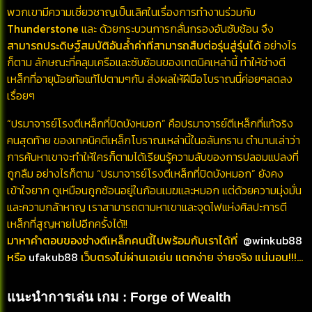
พวกเขามีความเชี่ยวชาญเป็นเลิศในเรื่องการทำงานร่วมกับ
Thunderstone
และ ด้วยกระบวนการกลั่นกรองอันซับซ้อน จึง
สามารถประดิษฐ์สมบัติอันล้ำค่าที่สามารถสืบต่อรุ่นสู่รุ่นได้
อย่างไร
ก็ตาม ลักษณะที่คลุมเครือและซับซ้อนของเทตนิคเหล่านี้ ทำให้ช่างตี
เหล็กที่อายุน้อยท้อแท้ไปตามๆกัน ส่งผลให้ฝีมือโบราณนี้ค่อยๆลดลง
เรื่อยๆ
“ปรมาจารย์โรงตีเหล็กที่ปิดบังหมอก” คือปรมาจารย์ตีเหล็กที่แท้จริง
คนสุดท้าย ของเทคนิคตีเหล็กโบราณเหล่านี้ในอลันกราน ตำนานเล่าว่า
การค้นหาเขาจะทำให้ใครก็ตามได้เรียนรู้ความลับของการปลอมแปลงที่
ถูกลืม อย่างไรก็ตาม “ปรมาจารย์โรงตีเหล็กที่ปิดบังหมอก” ยังคง
เข้าใจยาก ดูเหมือนถูกซ้อนอยู่ในก้อนเมฆและหมอก แต่ด้วยความมุ่งมั่น
และความกล้าหาญ เราสามารถตามหาเขาและจุดไฟแห่งศิลปะการตี
เหล็กที่สูญหายไปอีกครั้งได้!!
มาหาคำตอบของช่างตีเหล็กคนนี้ไปพร้อมกับเราได้ที่
@winkub88
หรือ
ufakub88
เว็บตรงไม่ผ่านเอเย่น แตกง่าย จ่ายจริง แน่นอน!!!…
แนะนำการเล่น เกม
: Forge of Wealth