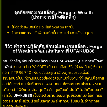
จุดด้อยของเกมสล็อต : Forge of Wealth
(ปรมาจารย์โรงตีเหล็ก)
ให้ตัวช่วยพิเศษน้อย จะมีแค่ Scatter เท่านั้น
โอกาสแตกรางวัลพิเศษเกิดขึ้นยาก แต่ออกแล้วคุ่มสุดๆ
รีวิว ทำความรู้จักสัญลักษณ์และเกมสล็อต : Forge
of Wealth พร้อมเล่นกับเราที่ UFAKUB88
อ่าน รีวิวสัญลักษณ์เกมสล็อต Forge of Wealth (ปรมาจารย์โรงตี
เหล็ก)
เกมจากค่าย PG SOFT เป็นเกมสล็อต 5รีล(ช่องสล็อต) 6แถว
ที่มีค่า RTP 96.74% ให้รางวัลตัวคูณ x2 จะถูกรวบรวมเมื่อมี
สัญลักษณ์ชนะที่ด้านบนของช่องตัวคูณที่เปิดใช้งาน ทำให้คุณมีโอกาส
ชนะได้มากขึ้น!!
เล่นกับเรา UFAKUB88 เลือกเล่นเกมค่าย PG SOFT
ได้มากว่า 100เกม
เล่นสนุกจัดเต็ม
ทุนน้อยก็เล่นได้ ไม่จำกัดถอน
กับ
เราเว็บ
UFAKUB88
เว็บตรงไม่ผ่านเอเย่น ศูนย์รวมเกมสล็อต ครบ
วงจร สมัครใหม่วันนี้ รับโปรพิเศษฟรี ฝาก50 รับ80 ไม่จำกัดถอน
รับได้ไม่จำกัดวัน..